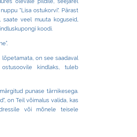
res olevale pildile, seejärel
nuppu "Lisa ostukorvi". Pärast
l saate veel muuta koguseid,
ahindluskupongi koodi.
e”.
on lõpetamata, on see saadaval
 ostusoovile kindlaks, tuleb
 märgitud punase tärnikesega.
 on Teil võimalus valida, kas
dressile või mõnele teisele