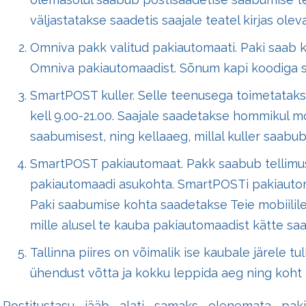
väljastatakse saadetis saajale teatel kirjas olev
Omniva pakk valitud pakiautomaati. Paki saab k
Omniva pakiautomaadist. Sõnum kapi koodiga sa
SmartPOST kuller. Selle teenusega toimetatakse
kell 9.00-21.00. Saajale saadetakse hommikul mo
saabumisest, ning kellaaeg, millal kuller saab
SmartPOST pakiautomaat. Pakk saabub tellimuse
pakiautomaadi asukohta. SmartPOSTi pakiauto
Paki saabumise kohta saadetakse Teie mobiili
mille alusel te kauba pakiautomaadist kätte saa
Tallinna piires on võimalik ise kaubale järele t
ühendust võtta ja kokku leppida aeg ning koht
Postitustasu jääb alati samaks olenemata paki