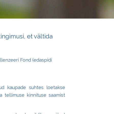
ingimusi, et vältida
llenzeeri Fond (edaspidi
ngud kaupade suhtes loetakse
ja tellimuse kinnituse saamist