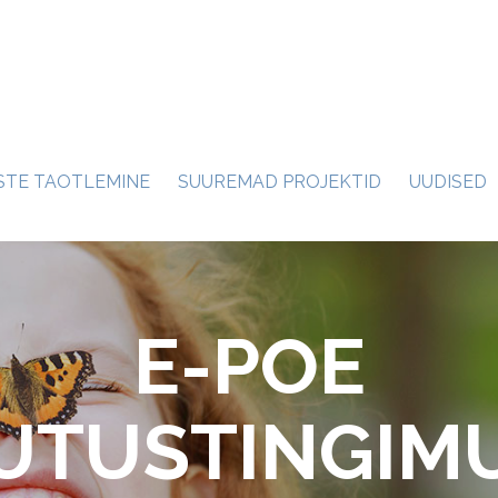
STE TAOTLEMINE
SUUREMAD PROJEKTID
UUDISED
E-POE
UTUSTINGIM