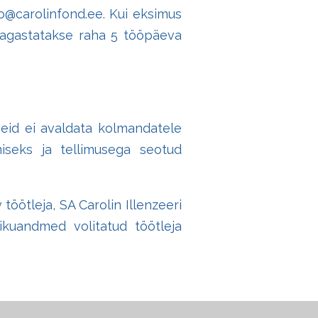
o@carolinfond.ee. Kui eksimus
tagastatakse raha 5 tööpäeva
meid ei avaldata kolmandatele
tmiseks ja tellimusega seotud
töötleja, SA Carolin Illenzeeri
ikuandmed volitatud töötleja