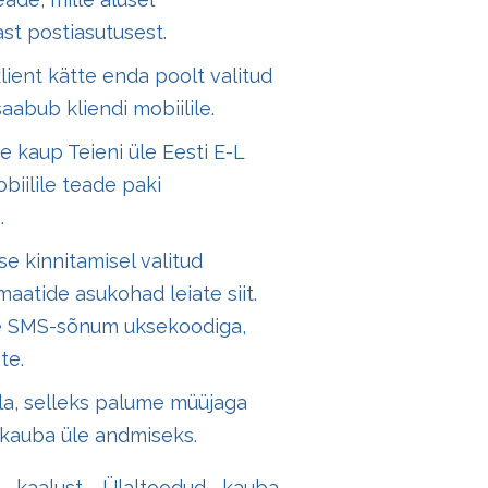
ast postiasutusest.
lient kätte enda poolt valitud
abub kliendi mobiilile.
 kaup Teieni üle Eesti E-L
biilile teade paki
ub.
 kinnitamisel valitud
maatide asukohad leiate
siit
.
le SMS-sõnum uksekoodiga,
te.
ulla, selleks palume müüjaga
 kauba üle andmiseks.
 kaalust. Ülaltoodud kauba