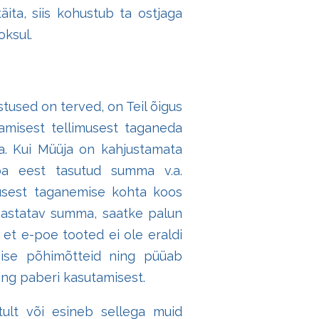
äita, siis kohustub ta ostjaga
ksul.
tused on terved, on Teil õigus
aamisest tellimusest taganeda
a. Kui Müüja on kahjustamata
ba eest tasutud summa v.a.
musest taganemise kohta koos
astatav summa, saatke palun
 et e-poe tooted ei ole eraldi
imise põhimõtteid ning püüab
ning paberi kasutamisest.
tult või esineb sellega muid