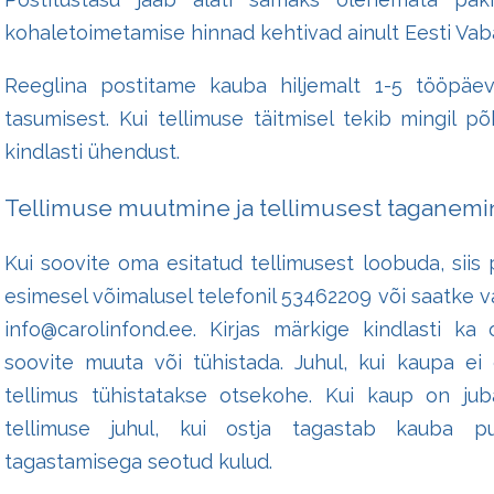
kohaletoimetamise hinnad kehtivad ainult Eesti Vabar
Reeglina postitame kauba hiljemalt 1-5 tööpäe
tasumisest. Kui tellimuse täitmisel tekib mingil põ
kindlasti ühendust.
Tellimuse muutmine ja tellimusest taganemi
Kui soovite oma esitatud tellimusest loobuda, sii
esimesel võimalusel telefonil 53462209 või saatke va
info@carolinfond.ee. Kirjas märkige kindlasti k
soovite muuta või tühistada. Juhul, kui kaupa ei 
tellimus tühistatakse otsekohe. Kui kaup on ju
tellimuse juhul, kui ostja tagastab kauba p
tagastamisega seotud kulud.