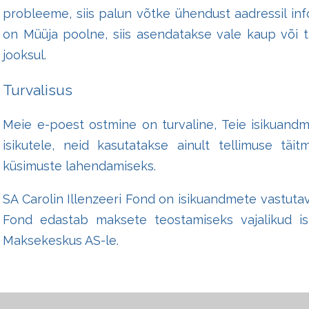
probleeme, siis palun võtke ühendust aadressil inf
on Müüja poolne, siis asendatakse vale kaup või 
jooksul.
Turvalisus
Meie e-poest ostmine on turvaline, Teie isikuand
isikutele, neid kasutatakse ainult tellimuse täi
küsimuste lahendamiseks.
SA Carolin Illenzeeri Fond on isikuandmete vastutav 
Fond edastab maksete teostamiseks vajalikud is
Maksekeskus AS-le.