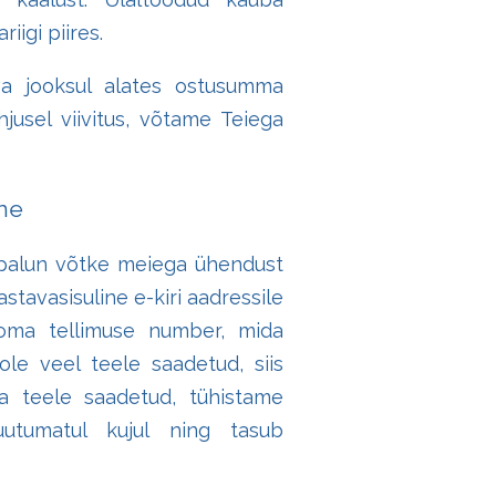
iigi piires.
va jooksul alates ostusumma
hjusel viivitus, võtame Teiega
ne
s palun võtke meiega ühendust
stavasisuline e-kiri aadressile
a oma tellimuse number, mida
ole veel teele saadetud, siis
ba teele saadetud, tühistame
uutumatul kujul ning tasub