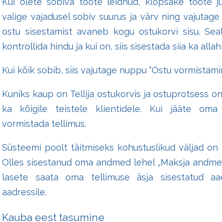
Kui olete sobiva toote leidnud, klõpsake toote juu
valige vajadusel sobiv suurus ja värv ning vajutage 
ostu sisestamist avaneb kogu ostukorvi sisu. Sea
kontrollida hindu ja kui on, siis sisestada siia ka all
Kui kõik sobib, siis vajutage nuppu “Ostu vormistamin
Kuniks kaup on Tellija ostukorvis ja ostuprotsess 
ka kõigile teistele klientidele. Kui jääte oma
vormistada tellimus.
Süsteemi poolt täitmiseks kohustuslikud väljad on
Olles sisestanud oma andmed lehel „Maksja andmed“,
lasete saata oma tellimuse äsja sisestatud aa
aadressile.
Kauba eest tasumine