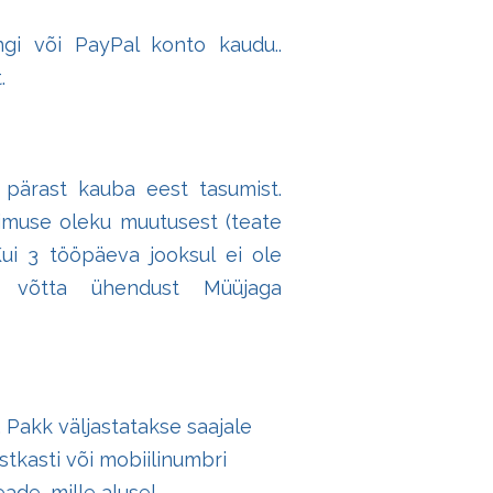
i või PayPal konto kaudu..
t.
 pärast kauba eest tasumist.
limuse oleku muutusest (teate
Kui 3 tööpäeva jooksul ei ole
ti võtta ühendust Müüjaga
 Pakk väljastatakse saajale
tkasti või mobiilinumbri
ade, mille alusel