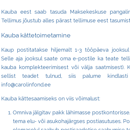
Kauba eest saab tasuda Maksekeskuse pangaling
Tellimus jõustub alles pärast tellimuse eest tasumis
Kauba kättetoimetamine
Kaup postitatakse hiljemalt 1-3 tööpäeva jooksul
Selle aja jooksul saate oma e-postile ka teate tel
kauba komplekteerimisest või välja saatmisest). 
sellist teadet tulnud, siis palume kindlas
info@carolinfond.ee
Kauba kättesaamiseks on viis võimalust:
Omniva jälgitav pakk lähimasse postkontorisse.
tema elu- või asukohajärgses postiasutuses. Pos
olemasolul saabub postisaadetise saabumise te