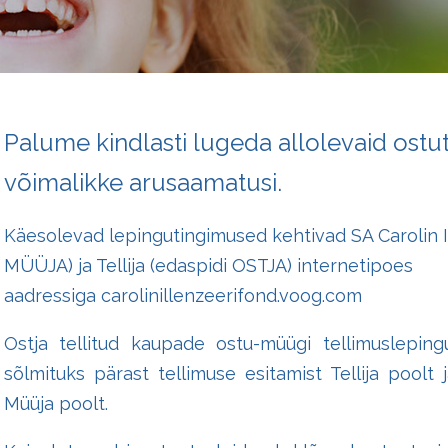
Palume kindlasti lugeda allolevaid ostut
võimalikke arusaamatusi.
Käesolevad lepingutingimused kehtivad SA Carolin I
MÜÜJA) ja Tellija (edaspidi OSTJA) internetipoes
aadressiga
carolinillenzeerifond.voog.com
Ostja tellitud kaupade ostu-müügi tellimuslepi
sõlmituks pärast tellimuse esitamist Tellija poolt 
Müüja poolt.