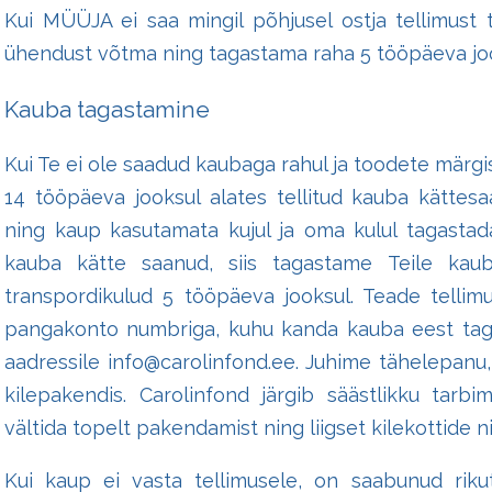
Kui MÜÜJA ei saa mingil põhjusel ostja tellimust t
ühendust võtma ning tagastama raha 5 tööpäeva joo
Kauba tagastamine
Kui Te ei ole saadud kaubaga rahul ja toodete märgis
14 tööpäeva jooksul alates tellitud kauba kättes
ning kaup kasutamata kujul ja oma kulul tagastad
kauba kätte saanud, siis tagastame Teile kau
transpordikulud 5 tööpäeva jooksul. Teade telli
pangakonto numbriga, kuhu kanda kauba eest tag
aadressile info@carolinfond.ee. Juhime tähelepanu,
kilepakendis. Carolinfond järgib säästlikku tarb
vältida topelt pakendamist ning liigset kilekottide 
Kui kaup ei vasta tellimusele, on saabunud riku