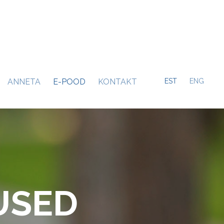
ANNETA
E-POOD
KONTAKT
EST
ENG
USED