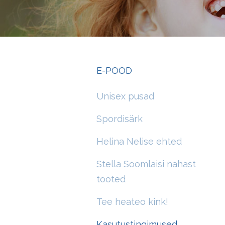
E-POOD
Unisex pusad
Spordisärk
Helina Nelise ehted
Stella Soomlaisi nahast
tooted
Tee heateo kink!
Kasutustingimused