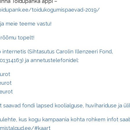
linna Toidupanka appi –
oidupank.ee/toidukogumispaevad-2019/
ja meie teeme vastu!
 rõõmu topelt!
internetis (Sihtasutus Carolin Illenzeeri Fond,
1314163) ja annetustelefonidel:
urot
eurot
eurot
 saavad fondi lapsed koolialguse, huvihariduse ja üli
gulehte, kus kogu kampaania kohta rohkem infot saa
amistalgud.ee/#kaart