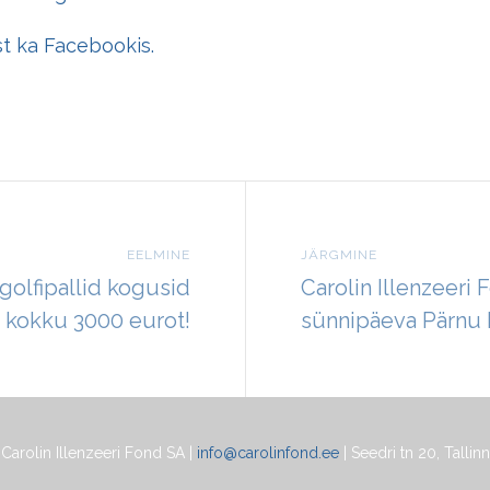
st ka
Facebookis
.
EELMINE
JÄRGMINE
olfipallid kogusid
Carolin Illenzeeri 
kokku 3000 eurot!
sünnipäeva Pärnu 
Carolin Illenzeeri Fond SA |
info@carolinfond.ee
| Seedri tn 20, Tallinn