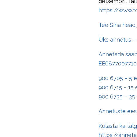
detsembril Tal
https://www.t
Tee Sina head 
Üks annetus –
Annetada saab 
EE68770077100
900 6705 – 5 e
900 6715 – 15 
900 6735 – 35 
Annetuste eest
Külasta ka tal
https://annet