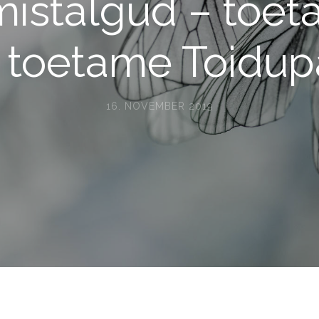
istalgud – toeta
 toetame Toidup
16. NOVEMBER 2019