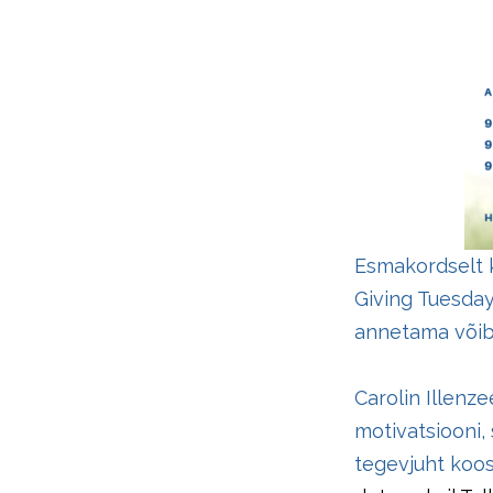
Esmakordselt k
Giving Tuesday
annetama võib 
Carolin Illenz
motivatsiooni,
tegevjuht koos