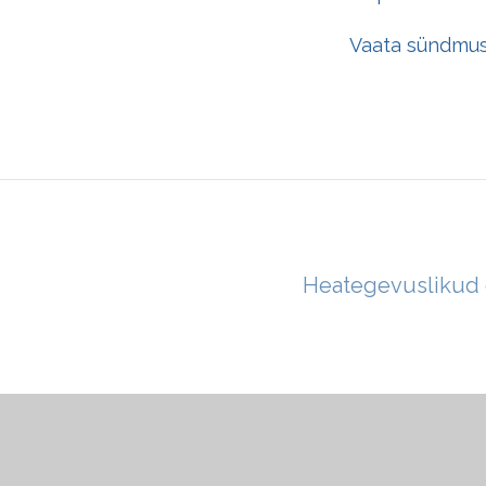
Vaata sündmu
Heategevuslikud g