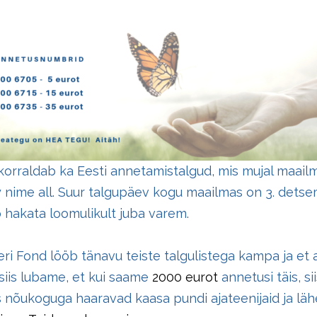
orraldab ka Eesti annetamistalgud, mis mujal maail
 nime all. Suur talgupäev kogu maailmas on 3. detse
hakata loomulikult juba varem.
eeri Fond lööb tänavu teiste talgulistega kampa ja et
 siis lubame, et kui saame
2000 eurot
annetusi täis, si
 nõukoguga haaravad kaasa pundi ajateenijaid ja lä