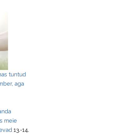
mas tuntud
mber, aga
 anda
is meie
hevad
1
3.-14.