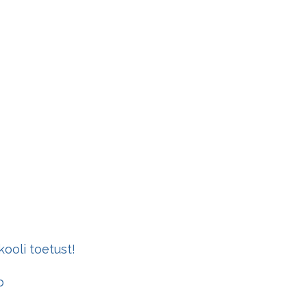
kooli toetust!
b