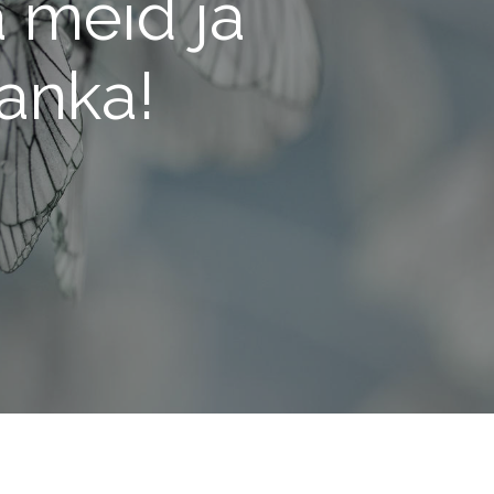
 meid ja
anka!