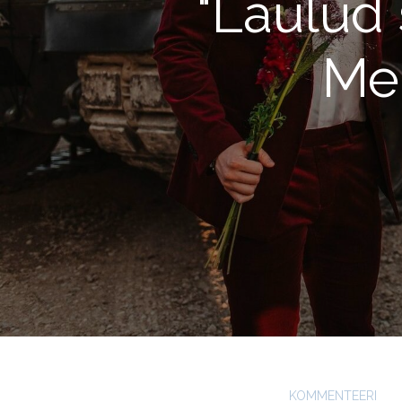
"Laulud 
Me
KOMMENTEERI