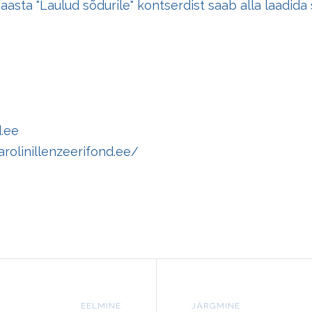
aasta "Laulud sõdurile" kontserdist saab alla laadida
d.ee
rolinillenzeerifond.ee/
EELMINE
JÄRGMINE