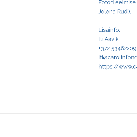
Fotod eelmise 
Jelena Rudi).
Lisainfo:
Iti Aavik
+372 53462209
iti@carolinfon
https://www.ca