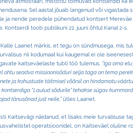
neva atmosfääri, mistõttu toimuvad kontserdid ka e
endusena. Sel aastal jõuab langenud või vigastada 
ele ja nende peredele pühendatud kontsert
Mereväe
e.
Kontserdi toob publikuni
22. juuni õhtul Kanal 2-s
.
r
Kalle Laanet
märkis, et tegu on sündmusega, mis tu
turvalisus nii kodumaal kui kaugemal ei ole iseeneses
gavate kaitseväelaste tubli töö tulemus.
“Iga oma elu 
el ohtu seadva missioonisõduri selja taga on tema perek
nete ja kohustuste täitmisel võõrsil on hindamatu väärt
 kontserdiga “Laulud sõdurile” tehakse sügav kummard
jad tänusõnad just neile,”
ütles Laanet.
Eesti Kaitsevägi näidanud, et lisaks meie turvalisuse 
vusvahelistel operatsioonidel, on Kaitseväel oluline ro