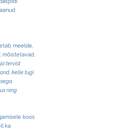
daspidi
saanud
letab meelde,
t mõistetavad,
ja tervist
ond, kelle tugi
usega.
us ning
tagamisele koos
ll ka