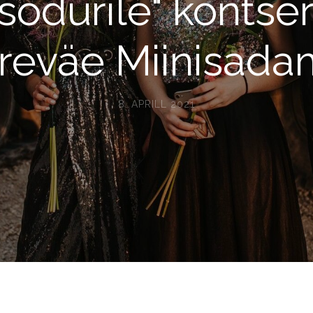
sõdurile" kontse
reväe Miinisada
8. APRILL 2021