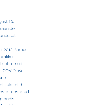
ust 10.
kraanide
hendusel.
al 2012 Pärnus
damliku
liselt olnud
es COVID-19
 uue
likuks olid
aasta teostatud
ng andis