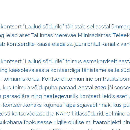
kontsert “Laulud sõdurile” tähistab sel aastal ümmarg
g leiab aset Tallinnas Mereväe Miinisadamas. Telee
b kontserdile kaasa elada 22. juuni õhtul Kanal 2 va
kontsert “Laulud sõdurile” toimus esmakordselt aast
ning käesoleva aasta kontserdiga tähistame selle sü
. toimumiskorda. Kontserdi toimumine on traditsiooni
, kus toimub võidupüha paraad. Aastal 2020 jäi seos
ga paraad ära ning heategevuslik kontsert leidis aset
kontsertkohaks kujunes Tapa sõjaväelinnak, kus pub
Eesti kaitseväelased ja NATO liitlassõdurid. Eelmine 
ukohana fookusesse riigile olulise militaarobjekti ni