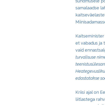
sündmusele põ
samalaadse lah
kaitseväelast
Miinisadamass
Kaitseministe
et vabadus ja 
vaid ennastsal
turvalisuse nim
teenistusülesan
Heategevusliku
edastatakse soo
Kriisi ajal on 
liitlastega rah