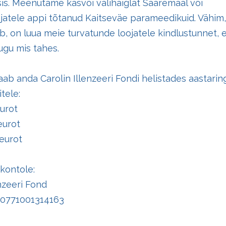
sis. Meenutame kasvõi välihaiglat Saaremaal või
ajatele appi tõtanud Kaitseväe parameedikuid. Vähim
b, on luua meie turvatunde loojatele kindlustunnet,
ugu mis tahes.
b anda Carolin Illenzeeri Fondi helistades aastarin
tele:
urot
eurot
eurot
kontole:
enzeeri Fond
00771001314163