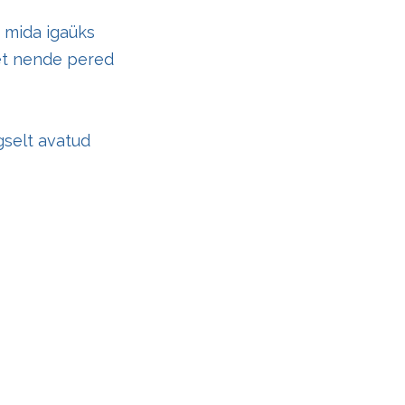
, mida igaüks
 et nende pered
gselt avatud