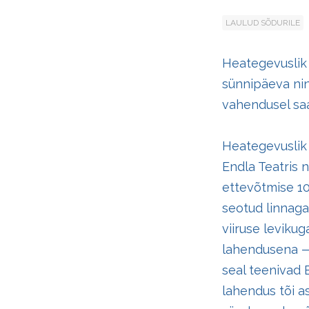
LAULUD SÕDURILE
Heategevuslik 
sünnipäeva nin
vahendusel saa
Heategevuslik 
Endla Teatris 
ettevõtmise 10
seotud linnaga
viiruse leviku
lahendusena — 
seal teenivad 
lahendus tõi as