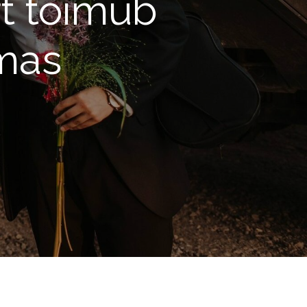
rt toimub
mas