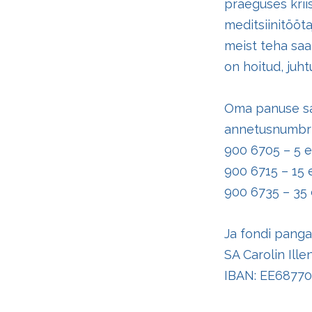
praeguses krii
meditsiinitööt
meist teha saa
on hoitud, juht
Oma panuse saa
annetusnumbri
900 6705 – 5 e
900 6715 – 15 
900 6735 – 35 
Ja fondi panga
SA Carolin Ill
IBAN: EE6877