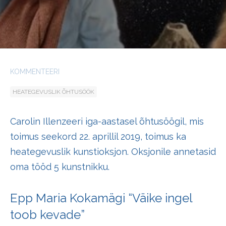
KOMMENTEERI
HEATEGEVUSLIK ÕHTUSÖÖK
Carolin Illenzeeri iga-aastasel õhtusöögil, mis
toimus seekord 22. aprillil 2019, toimus ka
heategevuslik kunstioksjon. Oksjonile annetasid
oma tööd 5 kunstnikku.
Epp Maria Kokamägi “Väike ingel
toob kevade”