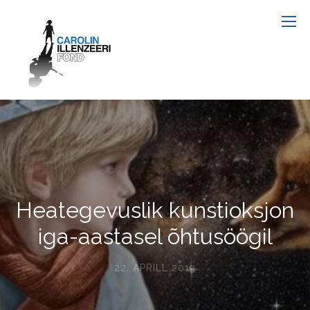
Heategevuslik kunstioksjon
iga-aastasel õhtusöögil
22. APRILL 2019