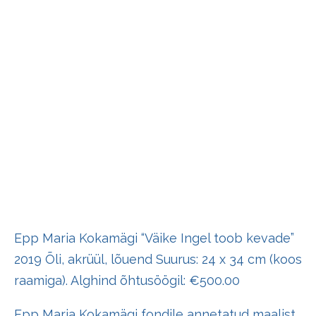
Epp Maria Kokamägi “Väike Ingel toob kevade”
2019 Õli, akrüül, lõuend Suurus: 24 x 34 cm (koos
raamiga). Alghind õhtusöögil: €500.00
Epp Maria Kokamägi fondile annetatud maalist