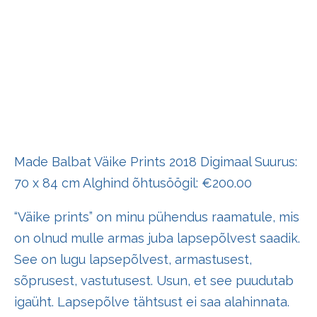
Made Balbat Väike Prints 2018 Digimaal Suurus:
70 x 84 cm Alghind õhtusöögil: €200.00
“Väike prints” on minu pühendus raamatule, mis
on olnud mulle armas juba lapsepõlvest saadik.
See on lugu lapsepõlvest, armastusest,
sõprusest, vastutusest. Usun, et see puudutab
igaüht. Lapsepõlve tähtsust ei saa alahinnata.