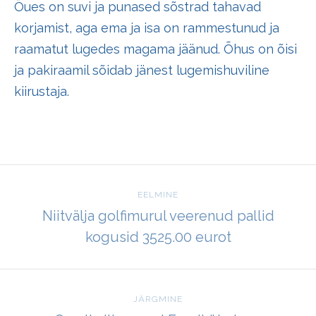
Õues on suvi ja punased sõstrad tahavad
korjamist, aga ema ja isa on rammestunud ja
raamatut lugedes magama jäänud. Õhus on õisi
ja pakiraamil sõidab jänest lugemishuviline
kiirustaja.
EELMINE
Niitvälja golfimurul veerenud pallid
kogusid 3525.00 eurot
JÄRGMINE