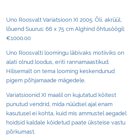
Uno Roosvalt Variatsioon XI 2005. Õli, akrüül,
lõuend Suurus: 66 x 75 cm Alghind õhtusöögil:
€1000.00
Uno Roosvalti loomingu läbivaks motiiviks on
alati olnud loodus, eriti rannamaastikud.
Hilisemalt on tema looming keskendunud
pigem põhjamaade mägedele.
Variatsioonid XI maalil on kujutatud köitest
punutud vendrid, mida nüüdsel ajal enam
kasutusel ei kohta, kuid mis ammustel aegadel
hoidsid kaldale köidetud paate üksteise vastu
põrkumast.