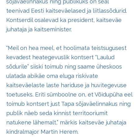
sõjaväelinnakus ning publikuks on seal
teenivad Eesti kaitseväelased ja liitlassõdurid.
Kontserdil osalevad ka president, kaitseväe
juhataja ja kaitseminister.
“Meil on hea meel, et hoolimata teistsugusest
kevadest heategevuslik kontsert “Laulud
sõdurile” siiski toimub ning saame üheskoos
ulatada abikäe oma eluga riskivate
kaitseväelaste laste hariduse ja huvitegevuse
toetuseks. Eriti sümboolne on, et Võidupüha eel
toimub kontsert just Tapa sõjaväelinnakus ning
publik näeb seda kinnist territooriumit
natukene lähemalt,” märkis kaitseväe juhataja
kindralmajor Martin Herem.