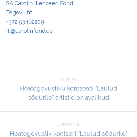
SA Carolin Illenzeeri Fond
Tegevjuht
+372 53462209
iti@carolinfond.ee
EELMINE
Heategevusliku kontserdi “Laulud
sõdurile” artistid on avalikud
JÄRGMINE
Heategevuslik kontsert “Laulud sõdurile”