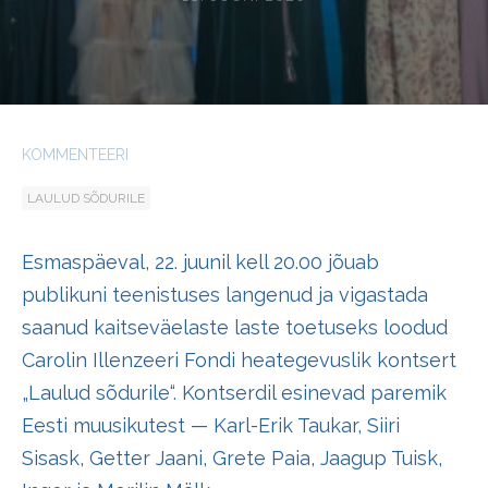
KOMMENTEERI
LAULUD SÕDURILE
Esmaspäeval, 22. juunil kell 20.00 jõuab
publikuni teenistuses langenud ja vigastada
saanud kaitseväelaste laste toetuseks loodud
Carolin Illenzeeri Fondi heategevuslik kontsert
„Laulud sõdurile“. Kontserdil esinevad paremik
Eesti muusikutest — Karl-Erik Taukar, Siiri
Sisask, Getter Jaani, Grete Paia, Jaagup Tuisk,