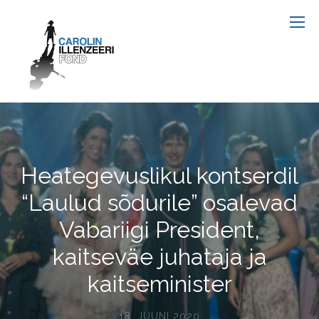
Heategevuslikul kontserdil
“Laulud sõdurile” osalevad
Vabariigi President,
kaitseväe juhataja ja
kaitseminister
18. JUUNI 2020