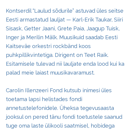
Kontserdil “Laulud sõdurile” astuvad üles seitse
Eesti armastatud lauljat — Karl-Erik Taukar, Siiri
Sisask, Getter Jaani, Grete Paia, Jaagup Tuisk,
Inger ja Merilin Mälk. Muusikuid saadab Eesti
Kaitseväe orkestri rockbänd koos
puhkpillikvintetiga. Dirigent on Teet Raik.
Esitamisele tulevad nii lauljate enda lood kui ka
palad meie laiast muusikavaramust.
Carolin Illenzeeri Fond kutsub inimesi üles
toetama lapsi helistades fondi
annetustelefonidele. Üheksa tegevusaasta
jooksul on pered tänu fondi toetustele saanud
tuge oma laste ülikooli saatmisel, hobidega