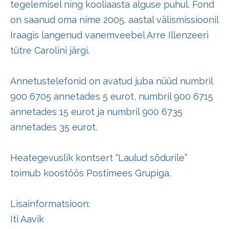
tegelemisel ning kooliaasta alguse puhul. Fond
on saanud oma nime 2005. aastal välismissioonil
Iraagis langenud vanemveebel Arre Illenzeeri
tütre Carolini järgi.
Annetustelefonid on avatud juba nüüd numbril
900 6705 annetades 5 eurot, numbril 900 6715
annetades 15 eurot ja numbril 900 6735
annetades 35 eurot.
Heategevuslik kontsert “Laulud sõdurile”
toimub koostöös Postimees Grupiga.
Lisainformatsioon:
Iti Aavik