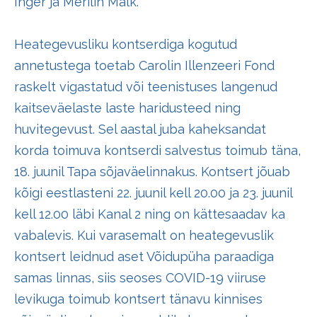
Inger ja Merilin Mälk.
Heategevusliku kontserdiga kogutud
annetustega toetab Carolin Illenzeeri Fond
raskelt vigastatud või teenistuses langenud
kaitseväelaste laste haridusteed ning
huvitegevust. Sel aastal juba kaheksandat
korda toimuva kontserdi salvestus toimub täna,
18. juunil Tapa sõjaväelinnakus. Kontsert jõuab
kõigi eestlasteni 22. juunil kell 20.00 ja 23. juunil
kell 12.00 läbi Kanal 2 ning on kättesaadav ka
vabalevis. Kui varasemalt on heategevuslik
kontsert leidnud aset Võidupüha paraadiga
samas linnas, siis seoses COVID-19 viiruse
levikuga toimub kontsert tänavu kinnises